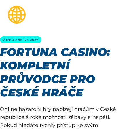
2 DE JUNE DE 2026
FORTUNA CASINO:
KOMPLETNÍ
PRŮVODCE PRO
ČESKÉ HRÁČE
Online hazardní hry nabízejí hráčům v České
republice široké možnosti zábavy a napětí.
Pokud hledáte rychlý přístup ke svým