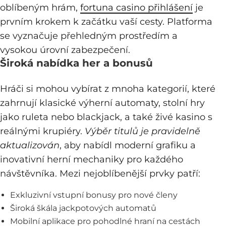
oblíbeným hrám,
fortuna casino přihlášení
je
prvním krokem k začátku vaší cesty. Platforma
se vyznačuje přehledným prostředím a
vysokou úrovní zabezpečení.
Široká nabídka her a bonusů
Hráči si mohou vybírat z mnoha kategorií, které
zahrnují klasické výherní automaty, stolní hry
jako ruleta nebo blackjack, a také živé kasino s
reálnými krupiéry.
Výběr titulů je pravidelně
aktualizován
, aby nabídl moderní grafiku a
inovativní herní mechaniky pro každého
návštěvníka. Mezi nejoblíbenější prvky patří:
Exkluzivní vstupní bonusy pro nové členy
Široká škála jackpotových automatů
Mobilní aplikace pro pohodlné hraní na cestách