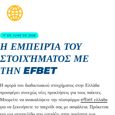
17 DE JUNE DE 2026
Η ΕΜΠΕΙΡΊΑ ΤΟΥ
ΣΤΟΙΧΉΜΑΤΟΣ ΜΕ
ΤΗΝ EFBET
Η αγορά του διαδικτυακού στοιχήματος στην Ελλάδα
προσφέρει συνεχώς νέες προκλήσεις για τους παίκτες.
Μπορείτε να ανακαλύψετε την πλατφόρμα
efbet ελλαδα
για να ξεκινήσετε το παιχνίδι σας με ασφάλεια. Πρόκειται
για μια ιστοσελίδα που εστιάζει στην ποιότητα των