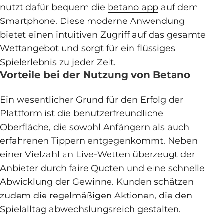
nutzt dafür bequem die
betano app
auf dem
Smartphone. Diese moderne Anwendung
bietet einen intuitiven Zugriff auf das gesamte
Wettangebot und sorgt für ein flüssiges
Spielerlebnis zu jeder Zeit.
Vorteile bei der Nutzung von Betano
Ein wesentlicher Grund für den Erfolg der
Plattform ist die benutzerfreundliche
Oberfläche, die sowohl Anfängern als auch
erfahrenen Tippern entgegenkommt. Neben
einer Vielzahl an Live-Wetten überzeugt der
Anbieter durch faire Quoten und eine schnelle
Abwicklung der Gewinne. Kunden schätzen
zudem die regelmäßigen Aktionen, die den
Spielalltag abwechslungsreich gestalten.