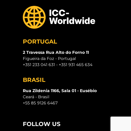
PORTUGAL
2 Travessa Rua Alto do Forno 11
Figueira da Foz - Portugal
+351 233 041 631 - +351 931 465 634
BRASIL
Rua Zildenia 1166, Sala 01 - Eusébio
Ceará - Brasil
+55 85 9126 6467
FOLLOW US