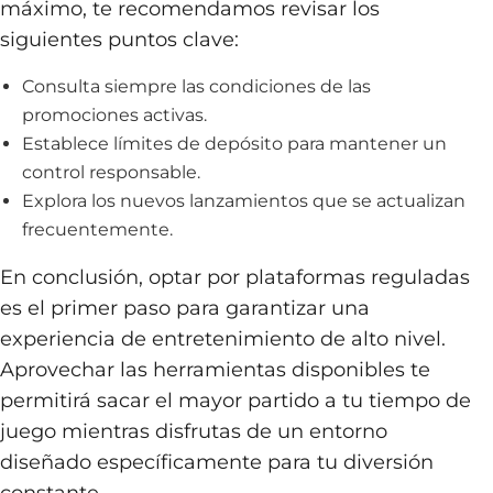
máximo, te recomendamos revisar los
siguientes puntos clave:
Consulta siempre las condiciones de las
promociones activas.
Establece límites de depósito para mantener un
control responsable.
Explora los nuevos lanzamientos que se actualizan
frecuentemente.
En conclusión, optar por plataformas reguladas
es el primer paso para garantizar una
experiencia de entretenimiento de alto nivel.
Aprovechar las herramientas disponibles te
permitirá sacar el mayor partido a tu tiempo de
juego mientras disfrutas de un entorno
diseñado específicamente para tu diversión
constante.