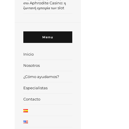
στο Aphrodite Casino: η
ζωντανή εμπειρία των slot
Menu
Inicio
Nosotros
¿Cómo ayudamos?
Especialistas
Contacto