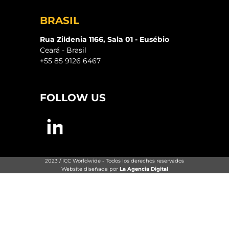
BRASIL
Rua Zildenia 1166, Sala 01 - Eusébio
Ceará - Brasil
+55 85 9126 6467
FOLLOW US
2023 / ICC Worldwide - Todos los derechos reservados
Website diseñada por
La Agencia Digital