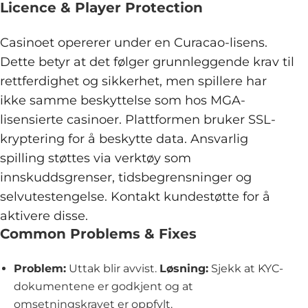
Licence & Player Protection
Casinoet opererer under en Curacao-lisens.
Dette betyr at det følger grunnleggende krav til
rettferdighet og sikkerhet, men spillere har
ikke samme beskyttelse som hos MGA-
lisensierte casinoer. Plattformen bruker SSL-
kryptering for å beskytte data. Ansvarlig
spilling støttes via verktøy som
innskuddsgrenser, tidsbegrensninger og
selvutestengelse. Kontakt kundestøtte for å
aktivere disse.
Common Problems & Fixes
Problem:
Uttak blir avvist.
Løsning:
Sjekk at KYC-
dokumentene er godkjent og at
omsetningskravet er oppfylt.