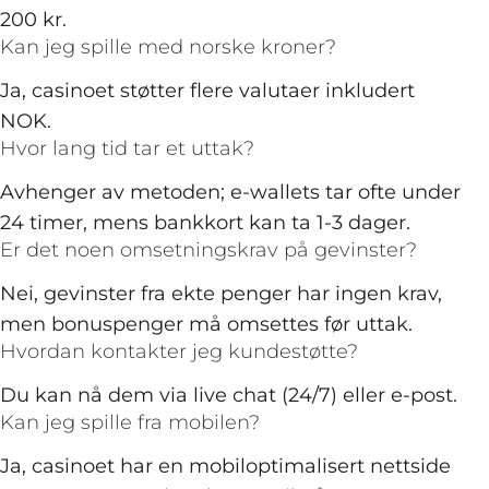
200 kr.
Kan jeg spille med norske kroner?
Ja, casinoet støtter flere valutaer inkludert
NOK.
Hvor lang tid tar et uttak?
Avhenger av metoden; e-wallets tar ofte under
24 timer, mens bankkort kan ta 1-3 dager.
Er det noen omsetningskrav på gevinster?
Nei, gevinster fra ekte penger har ingen krav,
men bonuspenger må omsettes før uttak.
Hvordan kontakter jeg kundestøtte?
Du kan nå dem via live chat (24/7) eller e-post.
Kan jeg spille fra mobilen?
Ja, casinoet har en mobiloptimalisert nettside