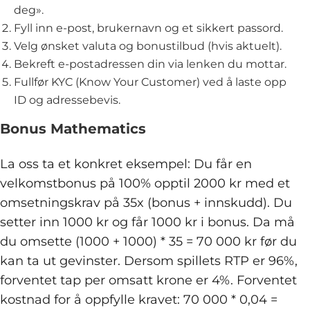
deg».
Fyll inn e-post, brukernavn og et sikkert passord.
Velg ønsket valuta og bonustilbud (hvis aktuelt).
Bekreft e-postadressen din via lenken du mottar.
Fullfør KYC (Know Your Customer) ved å laste opp
ID og adressebevis.
Bonus Mathematics
La oss ta et konkret eksempel: Du får en
velkomstbonus på 100% opptil 2000 kr med et
omsetningskrav på 35x (bonus + innskudd). Du
setter inn 1000 kr og får 1000 kr i bonus. Da må
du omsette (1000 + 1000) * 35 = 70 000 kr før du
kan ta ut gevinster. Dersom spillets RTP er 96%,
forventet tap per omsatt krone er 4%. Forventet
kostnad for å oppfylle kravet: 70 000 * 0,04 =