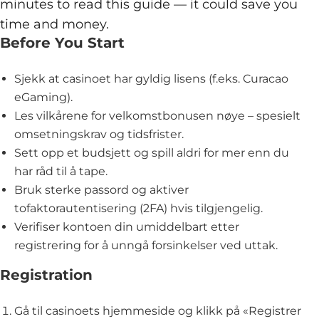
minutes to read this guide — it could save you
time and money.
Before You Start
Sjekk at casinoet har gyldig lisens (f.eks. Curacao
eGaming).
Les vilkårene for velkomstbonusen nøye – spesielt
omsetningskrav og tidsfrister.
Sett opp et budsjett og spill aldri for mer enn du
har råd til å tape.
Bruk sterke passord og aktiver
tofaktorautentisering (2FA) hvis tilgjengelig.
Verifiser kontoen din umiddelbart etter
registrering for å unngå forsinkelser ved uttak.
Registration
Gå til casinoets hjemmeside og klikk på «Registrer