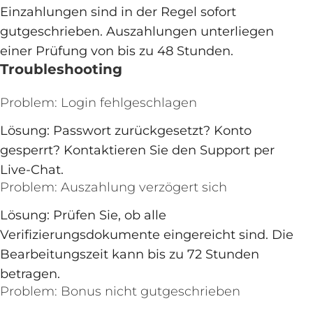
Einzahlungen sind in der Regel sofort
gutgeschrieben. Auszahlungen unterliegen
einer Prüfung von bis zu 48 Stunden.
Troubleshooting
Problem: Login fehlgeschlagen
Lösung: Passwort zurückgesetzt? Konto
gesperrt? Kontaktieren Sie den Support per
Live-Chat.
Problem: Auszahlung verzögert sich
Lösung: Prüfen Sie, ob alle
Verifizierungsdokumente eingereicht sind. Die
Bearbeitungszeit kann bis zu 72 Stunden
betragen.
Problem: Bonus nicht gutgeschrieben