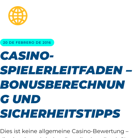
20 DE FEBRERO DE 2016
CASINO-
SPIELERLEITFADEN –
BONUSBERECHNUN
G UND
SICHERHEITSTIPPS
Dies ist keine allgemeine Casino-Bewertung –