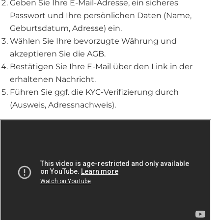
Geben Sie Ihre E-Mail-Adresse, ein sicheres
Passwort und Ihre persönlichen Daten (Name,
Geburtsdatum, Adresse) ein.
Wählen Sie Ihre bevorzugte Währung und
akzeptieren Sie die AGB.
Bestätigen Sie Ihre E-Mail über den Link in der
erhaltenen Nachricht.
Führen Sie ggf. die KYC-Verifizierung durch
(Ausweis, Adressnachweis).