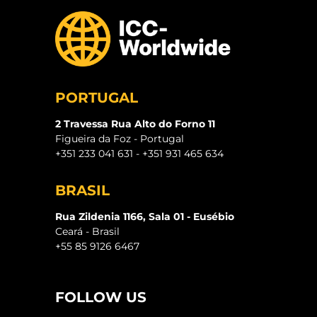
PORTUGAL
2 Travessa Rua Alto do Forno 11
Figueira da Foz - Portugal
+351 233 041 631 - +351 931 465 634
BRASIL
Rua Zildenia 1166, Sala 01 - Eusébio
Ceará - Brasil
+55 85 9126 6467
FOLLOW US