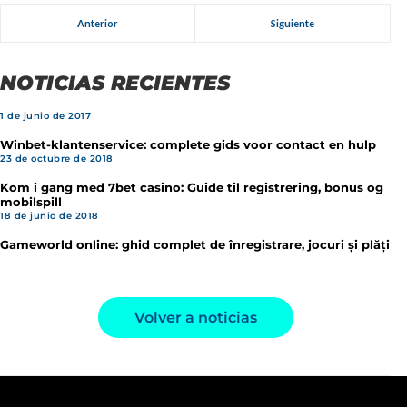
Anterior
Siguiente
NOTICIAS RECIENTES
1 de junio de 2017
Winbet-klantenservice: complete gids voor contact en hulp
23 de octubre de 2018
Kom i gang med 7bet casino: Guide til registrering, bonus og
mobilspill
18 de junio de 2018
Gameworld online: ghid complet de înregistrare, jocuri și plăți
Volver a noticias