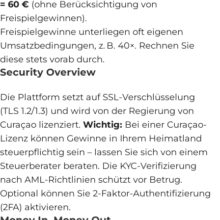
= 60 €
(ohne Berücksichtigung von
Freispielgewinnen).
Freispielgewinne unterliegen oft eigenen
Umsatzbedingungen, z. B. 40×. Rechnen Sie
diese stets vorab durch.
Security Overview
Die Plattform setzt auf SSL-Verschlüsselung
(TLS 1.2/1.3) und wird von der Regierung von
Curaçao lizenziert.
Wichtig:
Bei einer Curaçao-
Lizenz können Gewinne in Ihrem Heimatland
steuerpflichtig sein – lassen Sie sich von einem
Steuerberater beraten. Die KYC-Verifizierung
nach AML-Richtlinien schützt vor Betrug.
Optional können Sie 2-Faktor-Authentifizierung
(2FA) aktivieren.