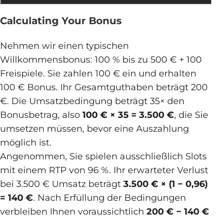
Calculating Your Bonus
Nehmen wir einen typischen
Willkommensbonus: 100 % bis zu 500 € + 100
Freispiele. Sie zahlen 100 € ein und erhalten
100 € Bonus. Ihr Gesamtguthaben beträgt 200
€. Die Umsatzbedingung beträgt 35× den
Bonusbetrag, also
100 € × 35 = 3.500 €
, die Sie
umsetzen müssen, bevor eine Auszahlung
möglich ist.
Angenommen, Sie spielen ausschließlich Slots
mit einem RTP von 96 %. Ihr erwarteter Verlust
bei 3.500 € Umsatz beträgt
3.500 € × (1 − 0,96)
= 140 €
. Nach Erfüllung der Bedingungen
verbleiben Ihnen voraussichtlich
200 € − 140 €