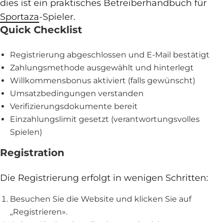
dies ist ein praktisches Betreiberhandbuch für
Sportaza
-Spieler.
Quick Checklist
Registrierung abgeschlossen und E-Mail bestätigt
Zahlungsmethode ausgewählt und hinterlegt
Willkommensbonus aktiviert (falls gewünscht)
Umsatzbedingungen verstanden
Verifizierungsdokumente bereit
Einzahlungslimit gesetzt (verantwortungsvolles
Spielen)
Registration
Die Registrierung erfolgt in wenigen Schritten:
Besuchen Sie die Website und klicken Sie auf
„Registrieren».