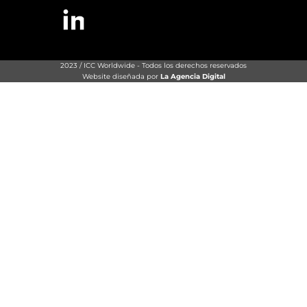
2023 / ICC Worldwide - Todos los derechos reservados
Website diseñada por
La Agencia Digital