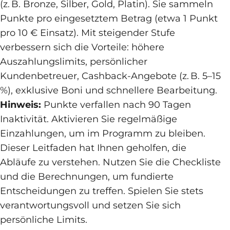
(z. B. Bronze, Silber, Gold, Platin). Sie sammeln
Punkte pro eingesetztem Betrag (etwa 1 Punkt
pro 10 € Einsatz). Mit steigender Stufe
verbessern sich die Vorteile: höhere
Auszahlungslimits, persönlicher
Kundenbetreuer, Cashback-Angebote (z. B. 5–15
%), exklusive Boni und schnellere Bearbeitung.
Hinweis:
Punkte verfallen nach 90 Tagen
Inaktivität. Aktivieren Sie regelmäßige
Einzahlungen, um im Programm zu bleiben.
Dieser Leitfaden hat Ihnen geholfen, die
Abläufe zu verstehen. Nutzen Sie die Checkliste
und die Berechnungen, um fundierte
Entscheidungen zu treffen. Spielen Sie stets
verantwortungsvoll und setzen Sie sich
persönliche Limits.