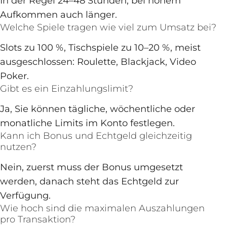
In der Regel 24–48 Stunden, bei hohem
Aufkommen auch länger.
Welche Spiele tragen wie viel zum Umsatz bei?
Slots zu 100 %, Tischspiele zu 10–20 %, meist
ausgeschlossen: Roulette, Blackjack, Video
Poker.
Gibt es ein Einzahlungslimit?
Ja, Sie können tägliche, wöchentliche oder
monatliche Limits im Konto festlegen.
Kann ich Bonus und Echtgeld gleichzeitig
nutzen?
Nein, zuerst muss der Bonus umgesetzt
werden, danach steht das Echtgeld zur
Verfügung.
Wie hoch sind die maximalen Auszahlungen
pro Transaktion?