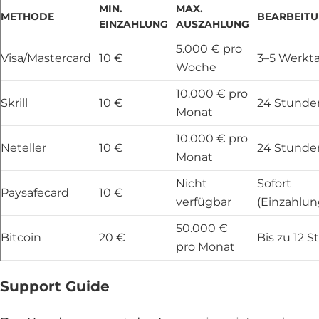
MIN.
MAX.
METHODE
BEARBEITU
EINZAHLUNG
AUSZAHLUNG
5.000 € pro
Visa/Mastercard
10 €
3–5 Werkt
Woche
10.000 € pro
Skrill
10 €
24 Stunde
Monat
10.000 € pro
Neteller
10 €
24 Stunde
Monat
Nicht
Sofort
Paysafecard
10 €
verfügbar
(Einzahlun
50.000 €
Bitcoin
20 €
Bis zu 12 
pro Monat
Support Guide