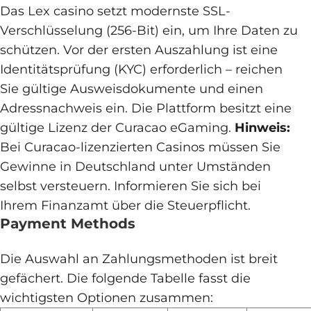
Das Lex casino setzt modernste SSL-
Verschlüsselung (256-Bit) ein, um Ihre Daten zu
schützen. Vor der ersten Auszahlung ist eine
Identitätsprüfung (KYC) erforderlich – reichen
Sie gültige Ausweisdokumente und einen
Adressnachweis ein. Die Plattform besitzt eine
gültige Lizenz der Curacao eGaming.
Hinweis:
Bei Curacao-lizenzierten Casinos müssen Sie
Gewinne in Deutschland unter Umständen
selbst versteuern. Informieren Sie sich bei
Ihrem Finanzamt über die Steuerpflicht.
Payment Methods
Die Auswahl an Zahlungsmethoden ist breit
gefächert. Die folgende Tabelle fasst die
wichtigsten Optionen zusammen: