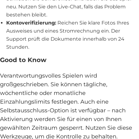
neu. Nutzen Sie den Live-Chat, falls das Problem
bestehen bleibt.
Kontoverifizierung:
Reichen Sie klare Fotos Ihres
Ausweises und eines Stromrechnung ein. Der
Support prüft die Dokumente innerhalb von 24
Stunden.
Good to Know
Verantwortungsvolles Spielen wird
großgeschrieben. Sie können tägliche,
wöchentliche oder monatliche
Einzahlungslimits festlegen. Auch eine
Selbstausschluss-Option ist verfügbar – nach
Aktivierung werden Sie für einen von Ihnen
gewählten Zeitraum gesperrt. Nutzen Sie diese
Werkzeuge, um die Kontrolle zu behalten.