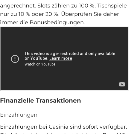
angerechnet. Slots zählen zu 100 %, Tischspiele
nur zu 10 % oder 20 %. Überprüfen Sie daher
immer die Bonusbedingungen.
Finanzielle Transaktionen
Einzahlungen
Einzahlungen bei Casinia sind sofort verfügbar.