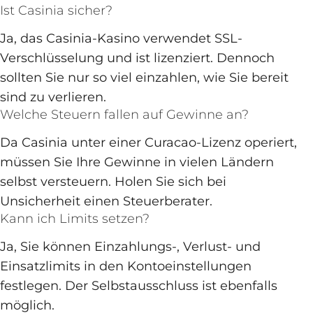
Ist Casinia sicher?
Ja, das Casinia-Kasino verwendet SSL-
Verschlüsselung und ist lizenziert. Dennoch
sollten Sie nur so viel einzahlen, wie Sie bereit
sind zu verlieren.
Welche Steuern fallen auf Gewinne an?
Da Casinia unter einer Curacao-Lizenz operiert,
müssen Sie Ihre Gewinne in vielen Ländern
selbst versteuern. Holen Sie sich bei
Unsicherheit einen Steuerberater.
Kann ich Limits setzen?
Ja, Sie können Einzahlungs-, Verlust- und
Einsatzlimits in den Kontoeinstellungen
festlegen. Der Selbstausschluss ist ebenfalls
möglich.