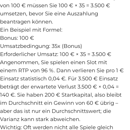
von 100 € müssen Sie 100 € × 35 = 3.500 €
umsetzen, bevor Sie eine Auszahlung
beantragen können.
Ein Beispiel mit Formel:
Bonus: 100 €
Umsatzbedingung: 35x (Bonus)
Erforderlicher Umsatz: 100 € × 35 = 3.500 €
Angenommen, Sie spielen einen Slot mit
einem RTP von 96 %. Dann verlieren Sie pro 1 €
Einsatz statistisch 0,04 €. Für 3.500 € Einsatz
beträgt der erwartete Verlust 3.500 € × 0,04 =
140 €. Sie haben 200 € Startkapital, also bleibt
im Durchschnitt ein Gewinn von 60 € übrig –
aber das ist nur ein Durchschnittswert; die
Varianz kann stark abweichen.
Wichtig: Oft werden nicht alle Spiele gleich