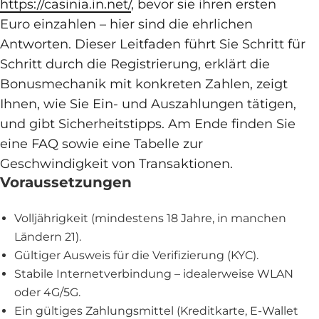
https://casinia.in.net/
, bevor sie ihren ersten
Euro einzahlen – hier sind die ehrlichen
Antworten. Dieser Leitfaden führt Sie Schritt für
Schritt durch die Registrierung, erklärt die
Bonusmechanik mit konkreten Zahlen, zeigt
Ihnen, wie Sie Ein- und Auszahlungen tätigen,
und gibt Sicherheitstipps. Am Ende finden Sie
eine FAQ sowie eine Tabelle zur
Geschwindigkeit von Transaktionen.
Voraussetzungen
Volljährigkeit (mindestens 18 Jahre, in manchen
Ländern 21).
Gültiger Ausweis für die Verifizierung (KYC).
Stabile Internetverbindung – idealerweise WLAN
oder 4G/5G.
Ein gültiges Zahlungsmittel (Kreditkarte, E-Wallet