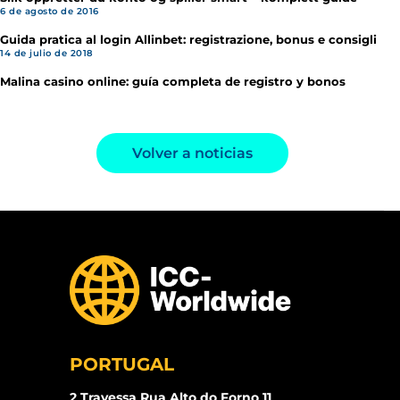
6 de agosto de 2016
Guida pratica al login Allinbet: registrazione, bonus e consigli
14 de julio de 2018
Malina casino online: guía completa de registro y bonos
Volver a noticias
PORTUGAL
2 Travessa Rua Alto do Forno 11