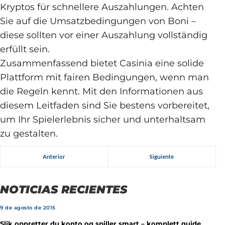
Kryptos für schnellere Auszahlungen. Achten
Sie auf die Umsatzbedingungen von Boni –
diese sollten vor einer Auszahlung vollständig
erfüllt sein.
Zusammenfassend bietet Casinia eine solide
Plattform mit fairen Bedingungen, wenn man
die Regeln kennt. Mit den Informationen aus
diesem Leitfaden sind Sie bestens vorbereitet,
um Ihr Spielerlebnis sicher und unterhaltsam
zu gestalten.
Anterior
Siguiente
NOTICIAS RECIENTES
9 de agosto de 2015
Slik oppretter du konto og spiller smart – komplett guide