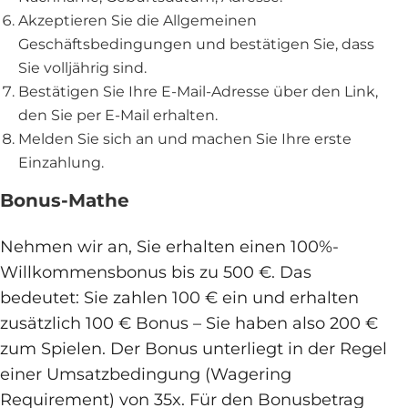
Akzeptieren Sie die Allgemeinen
Geschäftsbedingungen und bestätigen Sie, dass
Sie volljährig sind.
Bestätigen Sie Ihre E-Mail-Adresse über den Link,
den Sie per E-Mail erhalten.
Melden Sie sich an und machen Sie Ihre erste
Einzahlung.
Bonus-Mathe
Nehmen wir an, Sie erhalten einen 100%-
Willkommensbonus bis zu 500 €. Das
bedeutet: Sie zahlen 100 € ein und erhalten
zusätzlich 100 € Bonus – Sie haben also 200 €
zum Spielen. Der Bonus unterliegt in der Regel
einer Umsatzbedingung (Wagering
Requirement) von 35x. Für den Bonusbetrag