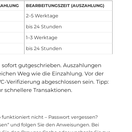
ZAHLUNG
BEARBEITUNGSZEIT (AUSZAHLUNG)
2–5 Werktage
bis 24 Stunden
1–3 Werktage
bis 24 Stunden
l sofort gutgeschrieben. Auszahlungen
eichen Weg wie die Einzahlung. Vor der
-Verifizierung abgeschlossen sein. Tipp:
ür schnellere Transaktionen.
 funktioniert nicht – Passwort vergessen?
ssen“ und folgen Sie den Anweisungen. Bei