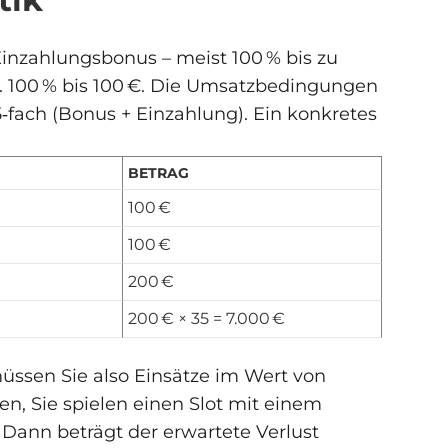
Einzahlungsbonus – meist 100 % bis zu
. 100 % bis 100 €. Die Umsatzbedingungen
5‑fach (Bonus + Einzahlung). Ein konkretes
BETRAG
100 €
100 €
200 €
200 € × 35 = 7.000 €
üssen Sie also Einsätze im Wert von
n, Sie spielen einen Slot mit einem
. Dann beträgt der erwartete Verlust