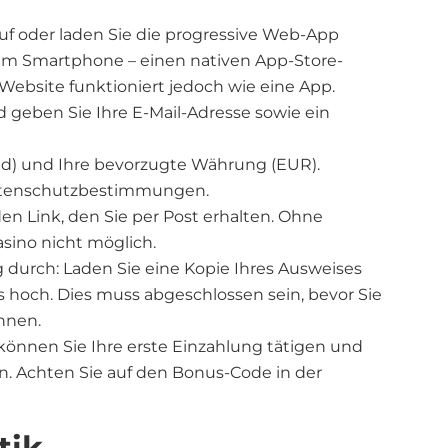
 auf oder laden Sie die progressive Web-App
em Smartphone – einen nativen App-Store-
e Website funktioniert jedoch wie eine App.
nd geben Sie Ihre E-Mail-Adresse sowie ein
nd) und Ihre bevorzugte Währung (EUR).
Datenschutzbestimmungen.
den Link, den Sie per Post erhalten. Ohne
asino nicht möglich.
g durch: Laden Sie eine Kopie Ihres Ausweises
 hoch. Dies muss abgeschlossen sein, bevor Sie
nnen.
 können Sie Ihre erste Einzahlung tätigen und
n. Achten Sie auf den Bonus-Code in der
tik