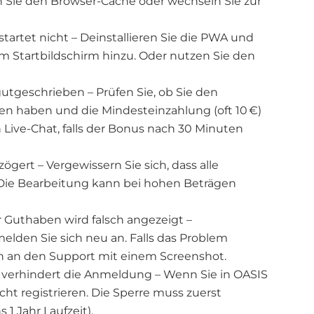
Sie den Browser-Cache oder wechseln Sie zur
tartet nicht – Deinstallieren Sie die PWA und
m Startbildschirm hinzu. Oder nutzen Sie den
tgeschrieben – Prüfen Sie, ob Sie den
n haben und die Mindesteinzahlung (oft 10 €)
n Live-Chat, falls der Bonus nach 30 Minuten
gert – Vergewissern Sie sich, dass alle
ie Bearbeitung kann bei hohen Beträgen
r Guthaben wird falsch angezeigt –
 melden Sie sich neu an. Falls das Problem
ch an den Support mit einem Screenshot.
 verhindert die Anmeldung – Wenn Sie in OASIS
cht registrieren. Die Sperre muss zuerst
 Jahr Laufzeit).