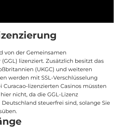
izenzierung
and von der Gemeinsamen
GGL) lizenziert. Zusätzlich besitzt das
ßbritannien (UKGC) und weiteren
onen werden mit SSL-Verschlüsselung
i Curacao-lizenzierten Casinos müssten
 hier nicht, da die GGL-Lizenz
 Deutschland steuerfrei sind, solange Sie
usüben.
gänge