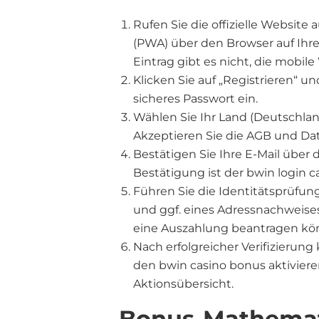
Rufen Sie die offizielle Website
(PWA) über den Browser auf Ihr
Eintrag gibt es nicht, die mobil
Klicken Sie auf „Registrieren“ u
sicheres Passwort ein.
Wählen Sie Ihr Land (Deutschla
Akzeptieren Sie die AGB und 
Bestätigen Sie Ihre E-Mail über 
Bestätigung ist der bwin login c
Führen Sie die Identitätsprüfun
und ggf. eines Adressnachweises
eine Auszahlung beantragen kö
Nach erfolgreicher Verifizierung
den bwin casino bonus aktiviere
Aktionsübersicht.
Bonus-Mathema