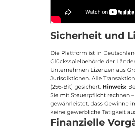
Sicherheit und L
Die Plattform ist in Deutschl
Glücksspielbehörde der Länder (
Unternehmen Lizenzen aus Gro
Jurisdiktionen. Alle Transakti
(256‑Bit) gesichert.
Hinweis:
Be
Sie mit Steuerpflicht rechnen –
gewährleistet, dass Gewinne in
keine gewerbliche Tätigkeit a
Finanzielle Vor