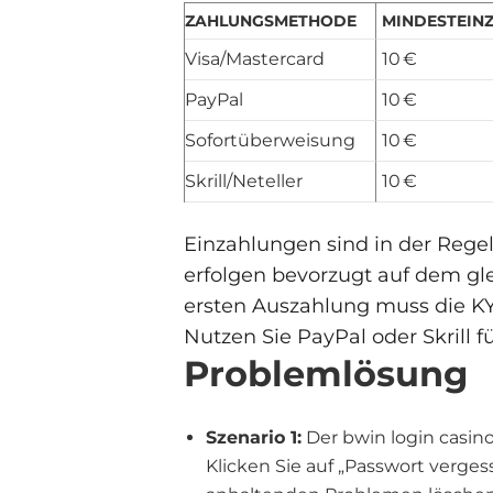
ZAHLUNGSMETHODE
MINDESTEIN
Visa/Mastercard
10 €
PayPal
10 €
Sofortüberweisung
10 €
Skrill/Neteller
10 €
Einzahlungen sind in der Rege
erfolgen bevorzugt auf dem gl
ersten Auszahlung muss die KYC
Nutzen Sie PayPal oder Skrill f
Problemlösung
Szenario 1:
Der bwin login casino
Klicken Sie auf „Passwort verge