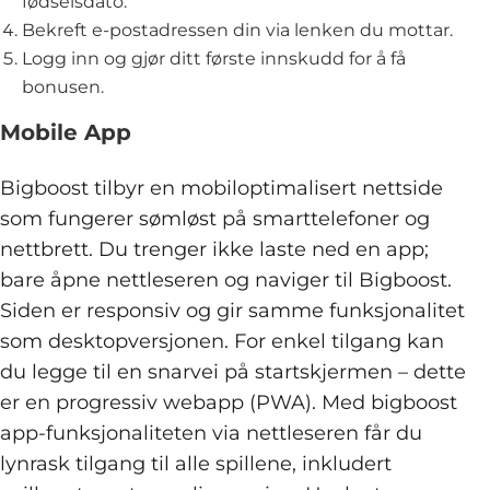
fødselsdato.
Bekreft e-postadressen din via lenken du mottar.
Logg inn og gjør ditt første innskudd for å få
bonusen.
Mobile App
Bigboost tilbyr en mobiloptimalisert nettside
som fungerer sømløst på smarttelefoner og
nettbrett. Du trenger ikke laste ned en app;
bare åpne nettleseren og naviger til Bigboost.
Siden er responsiv og gir samme funksjonalitet
som desktopversjonen. For enkel tilgang kan
du legge til en snarvei på startskjermen – dette
er en progressiv webapp (PWA). Med bigboost
app-funksjonaliteten via nettleseren får du
lynrask tilgang til alle spillene, inkludert