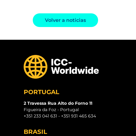
Volver a noticias
PORTUGAL
2 Travessa Rua Alto do Forno 11
Figueira da Foz - Portugal
+351 233 041 631 - +351 931 465 634
BRASIL