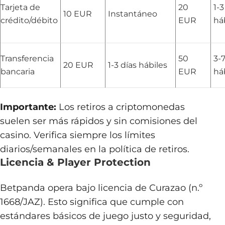
Tarjeta de
20
1-3
10 EUR
Instantáneo
crédito/débito
EUR
há
Transferencia
50
3-7
20 EUR
1-3 días hábiles
bancaria
EUR
há
Importante:
Los retiros a criptomonedas
suelen ser más rápidos y sin comisiones del
casino. Verifica siempre los límites
diarios/semanales en la política de retiros.
Licencia & Player Protection
Betpanda opera bajo licencia de Curazao (n.º
1668/JAZ). Esto significa que cumple con
estándares básicos de juego justo y seguridad,