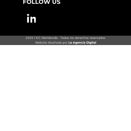
FOLLOW US
2023 / ICC Worldwide - Todos los derechos reservados
Website diseñada por
La Agencia Digital