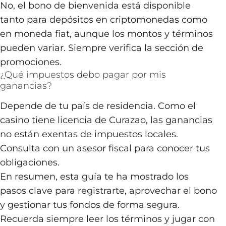
No, el bono de bienvenida está disponible
tanto para depósitos en criptomonedas como
en moneda fiat, aunque los montos y términos
pueden variar. Siempre verifica la sección de
promociones.
¿Qué impuestos debo pagar por mis
ganancias?
Depende de tu país de residencia. Como el
casino tiene licencia de Curazao, las ganancias
no están exentas de impuestos locales.
Consulta con un asesor fiscal para conocer tus
obligaciones.
En resumen, esta guía te ha mostrado los
pasos clave para registrarte, aprovechar el bono
y gestionar tus fondos de forma segura.
Recuerda siempre leer los términos y jugar con