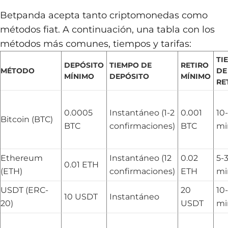
Betpanda acepta tanto criptomonedas como
métodos fiat. A continuación, una tabla con los
métodos más comunes, tiempos y tarifas:
TI
DEPÓSITO
TIEMPO DE
RETIRO
MÉTODO
DE
MÍNIMO
DEPÓSITO
MÍNIMO
RE
0.0005
Instantáneo (1-2
0.001
10
Bitcoin (BTC)
BTC
confirmaciones)
BTC
mi
Ethereum
Instantáneo (12
0.02
5-
0.01 ETH
(ETH)
confirmaciones)
ETH
mi
USDT (ERC-
20
10
10 USDT
Instantáneo
20)
USDT
mi