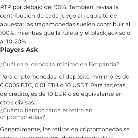
RTP por debajo del 90%. También, revisa la
contribución de cada juego al requisito de
apuesta: las tragamonedas suelen contribuir al
100%, mientras que la ruleta y el blackjack solo
al 10-20%.
Players Ask
¿Cuál es el depósito mínimo en Betpanda?
Para criptomonedas, el depósito mínimo es de
0.0005 BTC, 0.01 ETH o 10 USDT. Para tarjetas
de crédito, es de 10 EUR o su equivalente en
otras divisas.
¿Cuánto tiempo tarda el retiro en
criptomonedas?
Generalmente, los retiros en criptomonedas se
procesan en minutos, dependiendo de la