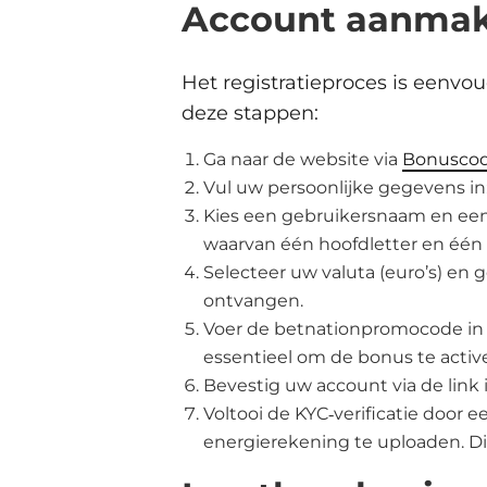
Account aanma
Het registratieproces is eenvo
deze stappen:
Ga naar de website via
Bonuscod
Vul uw persoonlijke gegevens in
Kies een gebruikersnaam en een
waarvan één hoofdletter en één ci
Selecteer uw valuta (euro’s) en 
ontvangen.
Voer de betnationpromocode in h
essentieel om de bonus te activ
Bevestig uw account via de link 
Voltooi de KYC‑verificatie door 
energierekening te uploaden. Di