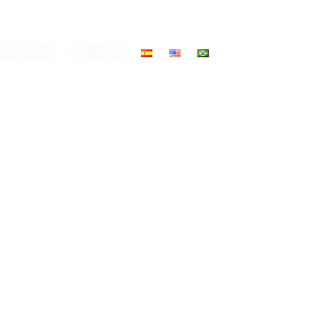
ECIALISTAS
CONTACTO