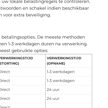
 uw lokale belastingregels te controleren.
htwoorden en schakel indien beschikbaar
n voor extra beveiliging.
n
e betalingsopties. De meeste methoden
nen 1‑3 werkdagen duren na verwerking.
eest gebruikte opties:
VERWERKINGSTIJD
VERWERKINGSTIJD
(STORTING)
(OPNAME)
Direct
1‑3 werkdagen
Direct
1‑3 werkdagen
Direct
24 uur
Direct
24 uur
Direct