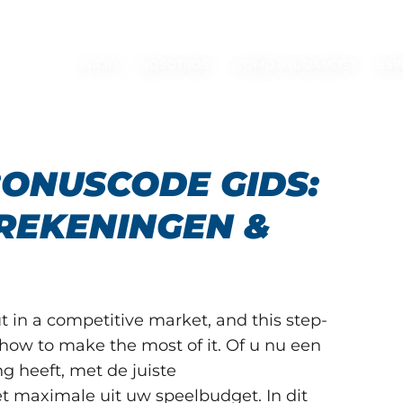
INICIO
NOSOTROS
¿CÓMO AYUDAMOS?
ESP
ONUSCODE GIDS:
REKENINGEN &
 in a competitive market, and this step-
 how to make the most of it. Of u nu een
ng heeft, met de juiste
t maximale uit uw speelbudget. In dit