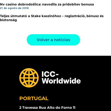
Nv casino dobrodošlica: navodila za pridobitev bonusa
21 de agosto de 2018
Teljes útmutató a Stake kaszinóhoz – regisztráció, bónusz és
biztonság
Volver a noticias
PORTUGAL
2 Travessa Rua Alto do Forno 11