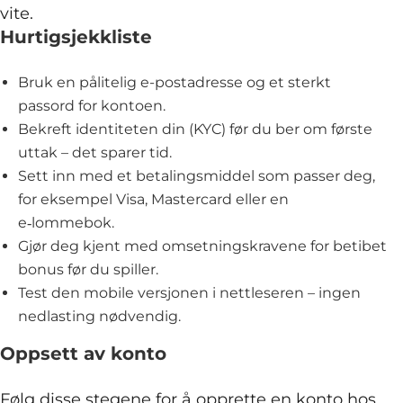
vite.
Hurtigsjekkliste
Bruk en pålitelig e-postadresse og et sterkt
passord for kontoen.
Bekreft identiteten din (KYC) før du ber om første
uttak – det sparer tid.
Sett inn med et betalingsmiddel som passer deg,
for eksempel Visa, Mastercard eller en
e‑lommebok.
Gjør deg kjent med omsetningskravene for betibet
bonus før du spiller.
Test den mobile versjonen i nettleseren – ingen
nedlasting nødvendig.
Oppsett av konto
Følg disse stegene for å opprette en konto hos