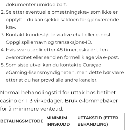
dokumenter umiddelbart.
Se etter eventuelle omsetningskrav som ikke er
oppfylt – du kan sjekke saldoen for gjenværende
krav.
Kontakt kundestøtte via live chat eller e-post.
Oppgi spillernavn og transaksjons-ID.
Hvis svar uteblir etter 48 timer, eskalér til en
overordnet eller send en formell klage via e-post.
Som siste utvei kan du kontakte Curaçao
eGaming-lisensmyndigheten, men dette bør være
etter at du har prøvd alle andre kanaler.
Normal behandlingstid for uttak hos betibet
casino er 1–3 virkedager. Bruk e‑lommebøker
for å minimere ventetid.
MINIMUM
UTTAKSTID (ETTER
BETALINGSMETODE
INNSKUDD
BEHANDLING)