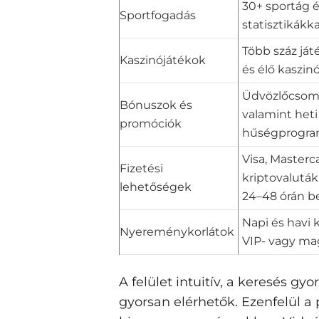
30+ sportág é
Sportfogadás
statisztikákk
Több száz játé
Kaszinójátékok
és élő kaszinó
Üdvözlőcsoma
Bónuszok és
valamint het
promóciók
hűségprogra
Visa, Masterca
Fizetési
kriptovaluták
lehetőségek
24–48 órán be
Napi és havi 
Nyereménykorlátok
VIP- vagy mag
A felület intuitív, a keresés gy
gyorsan elérhetők. Ezenfelül a 