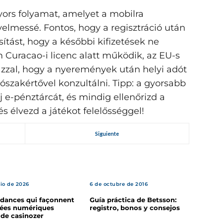
ors folyamat, amelyet a mobilra
yelmessé. Fontos, hogy a regisztráció után
ítást, hogy a későbbi kifizetések ne
m Curacao-i licenc alatt működik, az EU-s
azzal, hogy a nyeremények után helyi adót
adószakértővel konzultálni. Tipp: a gyorsabb
 e-pénztárcát, és mindig ellenőrizd a
 és élvezd a játékot felelősséggel!
Siguiente
nio de 2026
6 de octubre de 2016
ndances qui façonnent
Guía práctica de Betsson:
irées numériques
registro, bonos y consejos
 de casinozer