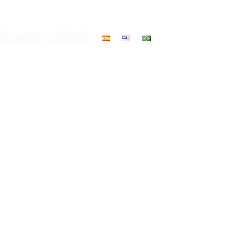
ECIALISTAS
CONTACTO