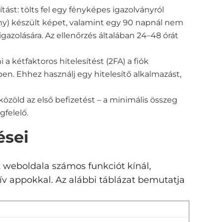
ást: tölts fel egy fényképes igazolványról
ány) készült képet, valamint egy 90 napnál nem
azolására. Az ellenőrzés általában 24–48 órát
i a kétfaktoros hitelesítést (2FA) a fiók
n. Ehhez használj egy hitelesítő alkalmazást,
zközöld az első befizetést – a minimális összeg
felelő.
ései
t weboldala számos funkciót kínál,
v appokkal. Az alábbi táblázat bemutatja