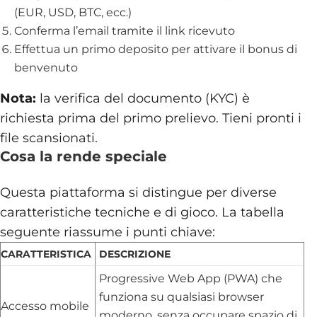
(EUR, USD, BTC, ecc.)
Conferma l’email tramite il link ricevuto
Effettua un primo deposito per attivare il bonus di
benvenuto
Nota:
la verifica del documento (KYC) è
richiesta prima del primo prelievo. Tieni pronti i
file scansionati.
Cosa la rende speciale
Questa piattaforma si distingue per diverse
caratteristiche tecniche e di gioco. La tabella
seguente riassume i punti chiave:
CARATTERISTICA
DESCRIZIONE
Progressive Web App (PWA) che
funziona su qualsiasi browser
Accesso mobile
moderno, senza occupare spazio di