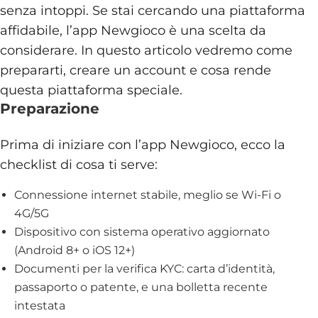
senza intoppi. Se stai cercando una piattaforma
affidabile, l’app Newgioco è una scelta da
considerare. In questo articolo vedremo come
prepararti, creare un account e cosa rende
questa piattaforma speciale.
Preparazione
Prima di iniziare con l’app Newgioco, ecco la
checklist di cosa ti serve:
Connessione internet stabile, meglio se Wi-Fi o
4G/5G
Dispositivo con sistema operativo aggiornato
(Android 8+ o iOS 12+)
Documenti per la verifica KYC: carta d’identità,
passaporto o patente, e una bolletta recente
intestata