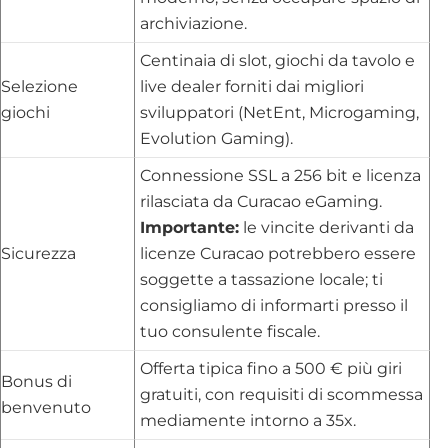
archiviazione.
Centinaia di slot, giochi da tavolo e
Selezione
live dealer forniti dai migliori
giochi
sviluppatori (NetEnt, Microgaming,
Evolution Gaming).
Connessione SSL a 256 bit e licenza
rilasciata da Curacao eGaming.
Importante:
le vincite derivanti da
Sicurezza
licenze Curacao potrebbero essere
soggette a tassazione locale; ti
consigliamo di informarti presso il
tuo consulente fiscale.
Offerta tipica fino a 500 € più giri
Bonus di
gratuiti, con requisiti di scommessa
benvenuto
mediamente intorno a 35x.