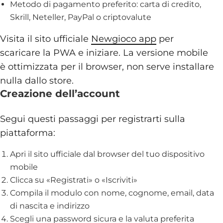
Metodo di pagamento preferito: carta di credito,
Skrill, Neteller, PayPal o criptovalute
Visita il sito ufficiale
Newgioco app
per
scaricare la PWA e iniziare. La versione mobile
è ottimizzata per il browser, non serve installare
nulla dallo store.
Creazione dell’account
Segui questi passaggi per registrarti sulla
piattaforma:
Apri il sito ufficiale dal browser del tuo dispositivo
mobile
Clicca su «Registrati» o «Iscriviti»
Compila il modulo con nome, cognome, email, data
di nascita e indirizzo
Scegli una password sicura e la valuta preferita